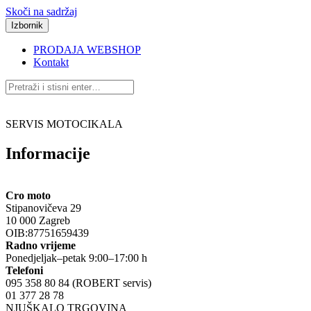
Skoči na sadržaj
Izbornik
PRODAJA WEBSHOP
Kontakt
SERVIS MOTOCIKALA
Informacije
Cro moto
Stipanovičeva 29
10 000 Zagreb
OIB:87751659439
Radno vrijeme
Ponedjeljak–petak 9:00–17:00 h
Telefoni
095 358 80 84 (ROBERT servis)
01 377 28 78
NJUŠKALO TRGOVINA