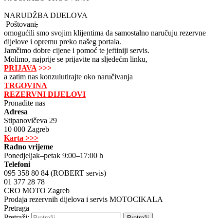
NARUDŽBA DIJELOVA
Poštovani
,
omogućili smo svojim klijentima da samostalno naručuju rezervne
dijelove i opremu preko našeg portala.
Jamčimo dobre cijene i pomoć te jeftiniji servis.
Molimo, najprije se prijavite na sljedećm linku,
PRIJAVA
>>>
a zatim nas konzulutirajte oko naručivanja
TRGOVINA
REZERVNI DIJELOVI
Pronađite nas
Adresa
Stipanovičeva 29
10 000 Zagreb
Karta >>>
Radno vrijeme
Ponedjeljak–petak 9:00–17:00 h
Telefoni
095 358 80 84 (ROBERT servis)
01 377 28 78
CRO MOTO Zagreb
Prodaja rezervnih dijelova i servis MOTOCIKALA
Pretraga
Pretraži: