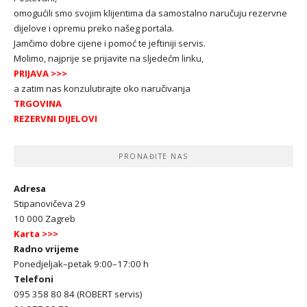
omogućili smo svojim klijentima da samostalno naručuju rezervne
dijelove i opremu preko našeg portala.
Jamčimo dobre cijene i pomoć te jeftiniji servis.
Molimo, najprije se prijavite na sljedećm linku,
PRIJAVA
>>>
a zatim nas konzulutirajte oko naručivanja
TRGOVINA
REZERVNI DIJELOVI
PRONAĐITE NAS
Adresa
Stipanovičeva 29
10 000 Zagreb
Karta >>>
Radno vrijeme
Ponedjeljak–petak 9:00–17:00 h
Telefoni
095 358 80 84 (ROBERT servis)