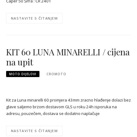
Caper 50 Šifra : CR 2401
NASTAVITE S ČITANJEM
KIT 60 LUNA MINARELLI / cijena
na upit
MOTO DIJELOVI
CROMOTO
Kit za Luna minarelli 60 promjera 43mm zracno hlađenje dolazi bez
glave saljemo brzom dostavom GLS u roku 24h isporuka na
adresu, pouzečem, dostava se dodatno naplačuje
NASTAVITE S ČITANJEM