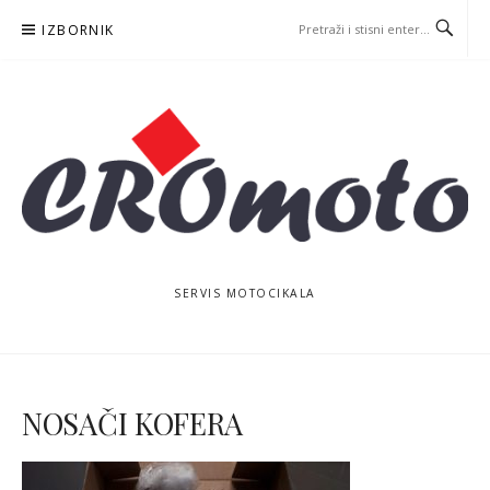
Skoči
IZBORNIK
na
sadržaj
SERVIS MOTOCIKALA
NOSAČI KOFERA