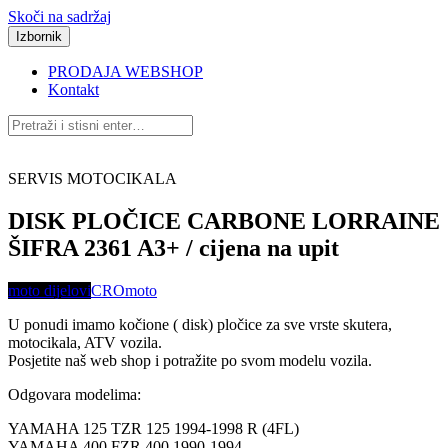
Skoči na sadržaj
Izbornik
PRODAJA WEBSHOP
Kontakt
SERVIS MOTOCIKALA
DISK PLOČICE CARBONE LORRAINE
ŠIFRA 2361 A3+ / cijena na upit
moto dijelovi
CROmoto
U ponudi imamo kočione ( disk) pločice za sve vrste skutera,
motocikala, ATV vozila.
Posjetite naš web shop i potražite po svom modelu vozila.
Odgovara modelima:
YAMAHA 125 TZR 125 1994-1998 R (4FL)
YAMAHA 400 FZR 400 1990-1994