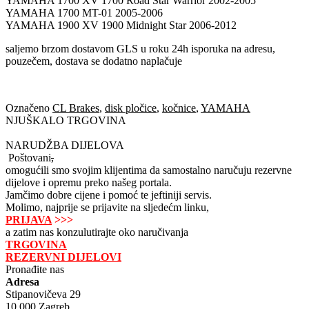
YAMAHA 1700 XV 1700 Road Star Warrior 2002-2005
YAMAHA 1700 MT-01 2005-2006
YAMAHA 1900 XV 1900 Midnight Star 2006-2012
saljemo brzom dostavom GLS u roku 24h isporuka na adresu,
pouzečem, dostava se dodatno naplačuje
Označeno
CL Brakes
,
disk pločice
,
kočnice
,
YAMAHA
NJUŠKALO TRGOVINA
NARUDŽBA DIJELOVA
Poštovani
,
omogućili smo svojim klijentima da samostalno naručuju rezervne
dijelove i opremu preko našeg portala.
Jamčimo dobre cijene i pomoć te jeftiniji servis.
Molimo, najprije se prijavite na sljedećm linku,
PRIJAVA
>>>
a zatim nas konzulutirajte oko naručivanja
TRGOVINA
REZERVNI DIJELOVI
Pronađite nas
Adresa
Stipanovičeva 29
10 000 Zagreb