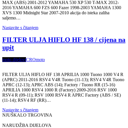
MAX (ABS) 2001-2012 YAMAHA 530 XP 530 T-MAX 2012-
2016 YAMAHA 600 FZS 600 Fazer 1998-2003 YAMAHA 1300
XVS 1300 Midnight Star 2007-2010 akcija do isteka zaliha
saljemo…
Nastavite s čitanjem
FILTER ULJA HIFLO HF 138 / cijena na
upit
moto dijelovi
CROmoto
FILTER ULJA HIFLO HF 138 APRILIA 1000 Tuono 1000 V4 R
(APRC) 2011-2016 RSV4 V4R Tuono (11-13); RSV4 V4R Tuono
APRC (12-13); APRC ABS (14); Factory / Tuono RR (15-16)
APRILIA 1000 RSV4 1000 R (Factory) 2009-2016 RSV 1000
RSV4 R (09-11); RSV 1000 RSV4 R APRC Factory (ABS / SE)
(11-14); RSV4 RF (RR)…
Nastavite s čitanjem
NJUŠKALO TRGOVINA
NARUDŽBA DIJELOVA