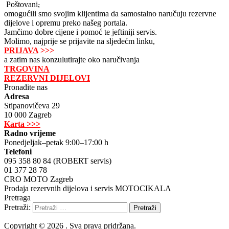
Poštovani
,
omogućili smo svojim klijentima da samostalno naručuju rezervne
dijelove i opremu preko našeg portala.
Jamčimo dobre cijene i pomoć te jeftiniji servis.
Molimo, najprije se prijavite na sljedećm linku,
PRIJAVA
>>>
a zatim nas konzulutirajte oko naručivanja
TRGOVINA
REZERVNI DIJELOVI
Pronađite nas
Adresa
Stipanovičeva 29
10 000 Zagreb
Karta >>>
Radno vrijeme
Ponedjeljak–petak 9:00–17:00 h
Telefoni
095 358 80 84 (ROBERT servis)
01 377 28 78
CRO MOTO Zagreb
Prodaja rezervnih dijelova i servis MOTOCIKALA
Pretraga
Pretraži:
Copyright © 2026 . Sva prava pridržana.