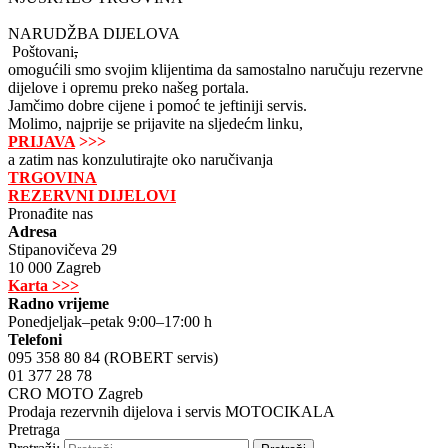
NARUDŽBA DIJELOVA
Poštovani
,
omogućili smo svojim klijentima da samostalno naručuju rezervne
dijelove i opremu preko našeg portala.
Jamčimo dobre cijene i pomoć te jeftiniji servis.
Molimo, najprije se prijavite na sljedećm linku,
PRIJAVA
>>>
a zatim nas konzulutirajte oko naručivanja
TRGOVINA
REZERVNI DIJELOVI
Pronađite nas
Adresa
Stipanovičeva 29
10 000 Zagreb
Karta >>>
Radno vrijeme
Ponedjeljak–petak 9:00–17:00 h
Telefoni
095 358 80 84 (ROBERT servis)
01 377 28 78
CRO MOTO Zagreb
Prodaja rezervnih dijelova i servis MOTOCIKALA
Pretraga