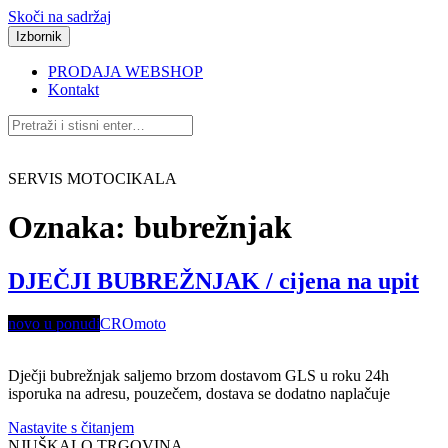
Skoči na sadržaj
Izbornik
PRODAJA WEBSHOP
Kontakt
SERVIS MOTOCIKALA
Oznaka:
bubrežnjak
DJEČJI BUBREŽNJAK / cijena na upit
novo u ponudi
CROmoto
Dječji bubrežnjak saljemo brzom dostavom GLS u roku 24h
isporuka na adresu, pouzečem, dostava se dodatno naplačuje
Nastavite s čitanjem
NJUŠKALO TRGOVINA