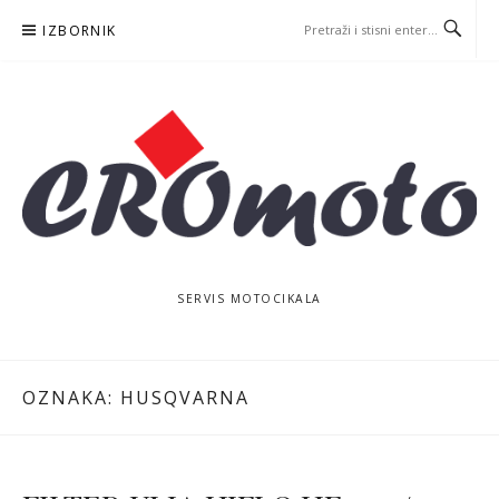
Skoči
IZBORNIK
na
sadržaj
SERVIS MOTOCIKALA
OZNAKA:
HUSQVARNA