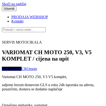
Skoči na sadržaj
Izbornik
PRODAJA WEBSHOP
Kontakt
SERVIS MOTOCIKALA
VARIOMAT CH MOTO 250, V3, V5
KOMPLET / cijena na upit
moto dijelovi
CROmoto
Variomat CH MOTO 250, V3 V5 komplet,
saljemo brzom dostavom GLS u roku 24h isporuka na adresu,
pouzečem, dostava se dodatno naplačuje
Označeno
mehanika
,
variomat