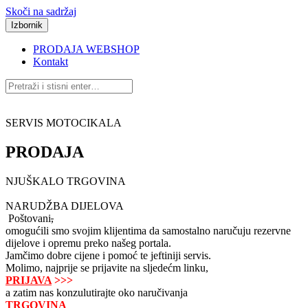
Skoči na sadržaj
Izbornik
PRODAJA WEBSHOP
Kontakt
SERVIS MOTOCIKALA
PRODAJA
NJUŠKALO TRGOVINA
NARUDŽBA DIJELOVA
Poštovani
,
omogućili smo svojim klijentima da samostalno naručuju rezervne
dijelove i opremu preko našeg portala.
Jamčimo dobre cijene i pomoć te jeftiniji servis.
Molimo, najprije se prijavite na sljedećm linku,
PRIJAVA
>>>
a zatim nas konzulutirajte oko naručivanja
TRGOVINA