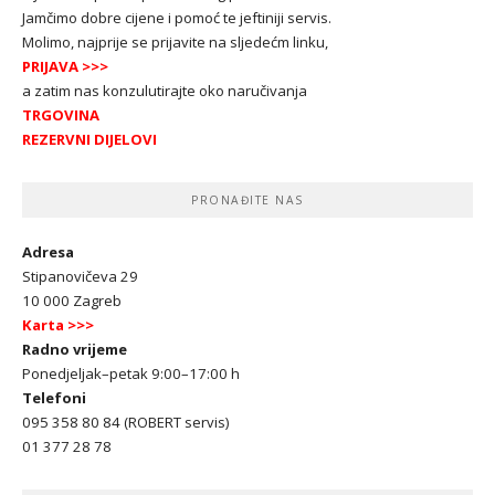
Jamčimo dobre cijene i pomoć te jeftiniji servis.
Molimo, najprije se prijavite na sljedećm linku,
PRIJAVA
>>>
a zatim nas konzulutirajte oko naručivanja
TRGOVINA
REZERVNI DIJELOVI
PRONAĐITE NAS
Adresa
Stipanovičeva 29
10 000 Zagreb
Karta >>>
Radno vrijeme
Ponedjeljak–petak 9:00–17:00 h
Telefoni
095 358 80 84 (ROBERT servis)
01 377 28 78