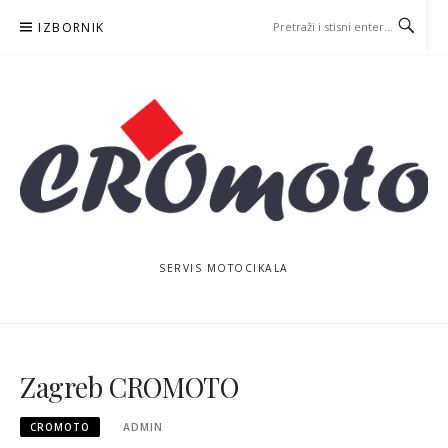
Skoči
IZBORNIK
na
sadržaj
SERVIS MOTOCIKALA
Zagreb CROMOTO
CROMOTO
ADMIN