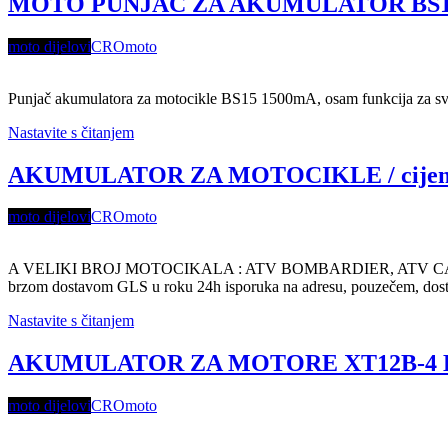
MOTO PUNJAČ ZA AKUMULATOR BS15, 15
moto dijelovi
CROmoto
Punjač akumulatora za motocikle BS15 1500mA, osam funkcija za sv
Nastavite s čitanjem
AKUMULATOR ZA MOTOCIKLE / cijena 
moto dijelovi
CROmoto
A VELIKI BROJ MOTOCIKALA : ATV BOMBARDIER, ATV 
brzom dostavom GLS u roku 24h isporuka na adresu, pouzečem, dost
Nastavite s čitanjem
AKUMULATOR ZA MOTORE XT12B-4 BS BT
moto dijelovi
CROmoto