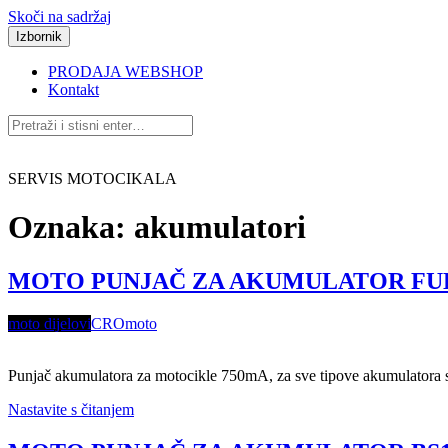
Skoči na sadržaj
Izbornik
PRODAJA WEBSHOP
Kontakt
SERVIS MOTOCIKALA
Oznaka:
akumulatori
MOTO PUNJAČ ZA AKUMULATOR FULBAT
moto dijelovi
CROmoto
Punjač akumulatora za motocikle 750mA, za sve tipove akumulatora 
Nastavite s čitanjem