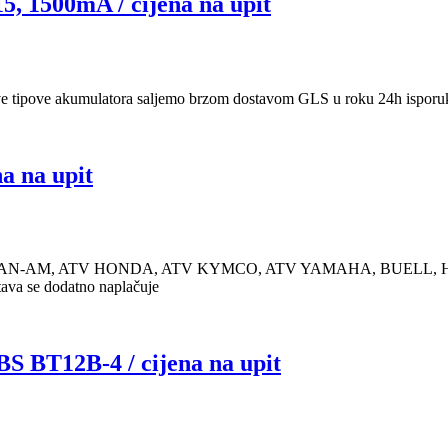
00mA / cijena na upit
e tipove akumulatora saljemo brzom dostavom GLS u roku 24h isporuk
na upit
CAN-AM, ATV HONDA, ATV KYMCO, ATV YAMAHA, BUELL, 
ava se dodatno naplačuje
12B-4 / cijena na upit