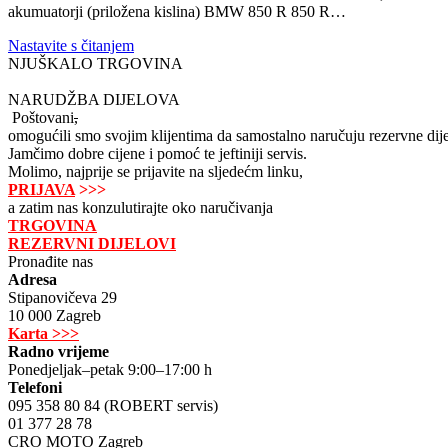
akumuatorji (priložena kislina) BMW 850 R 850 R…
Nastavite s čitanjem
NJUŠKALO TRGOVINA
NARUDŽBA DIJELOVA
Poštovani
,
omogućili smo svojim klijentima da samostalno naručuju rezervne dije
Jamčimo dobre cijene i pomoć te jeftiniji servis.
Molimo, najprije se prijavite na sljedećm linku,
PRIJAVA
>>>
a zatim nas konzulutirajte oko naručivanja
TRGOVINA
REZERVNI DIJELOVI
Pronađite nas
Adresa
Stipanovičeva 29
10 000 Zagreb
Karta >>>
Radno vrijeme
Ponedjeljak–petak 9:00–17:00 h
Telefoni
095 358 80 84 (ROBERT servis)
01 377 28 78
CRO MOTO Zagreb