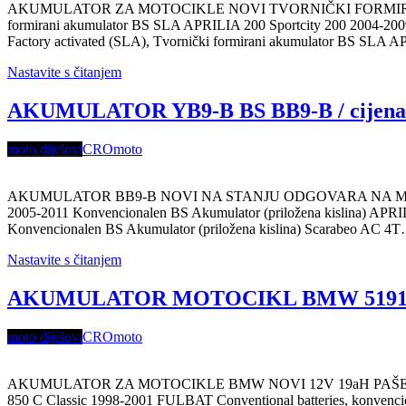
AKUMULATOR ZA MOTOCIKLE NOVI TVORNIČKI FORMIRAN PAŠE
formirani akumulator BS SLA APRILIA 200 Sportcity 200 2004-2
Factory activated (SLA), Tvornički formirani akumulator BS SLA
Nastavite s čitanjem
AKUMULATOR YB9-B BS BB9-B / cijena 
moto dijelovi
CROmoto
AKUMULATOR BB9-B NOVI NA STANJU ODGOVARA NA MODELE: APRI
2005-2011 Konvencionalen BS Akumulator (priložena kislina) APRI
Konvencionalen BS Akumulator (priložena kislina) Scarabeo AC 4
Nastavite s čitanjem
AKUMULATOR MOTOCIKL BMW 51913 12
moto dijelovi
CROmoto
AKUMULATOR ZA MOTOCIKLE BMW NOVI 12V 19aH PAŠE NA MODEL
850 C Classic 1998-2001 FULBAT Conventional batteries, konvenci