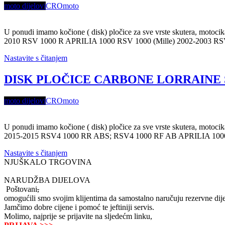
moto dijelovi
CROmoto
U ponudi imamo kočione ( disk) pločice za sve vrste skutera, motoc
2010 RSV 1000 R APRILIA 1000 RSV 1000 (Mille) 2002-2003 RS
Nastavite s čitanjem
DISK PLOČICE CARBONE LORRAINE ŠIFR
moto dijelovi
CROmoto
U ponudi imamo kočione ( disk) pločice za sve vrste skutera, motoc
2015-2015 RSV4 1000 RR ABS; RSV4 1000 RF AB APRILIA 1000 R
Nastavite s čitanjem
NJUŠKALO TRGOVINA
NARUDŽBA DIJELOVA
Poštovani
,
omogućili smo svojim klijentima da samostalno naručuju rezervne dije
Jamčimo dobre cijene i pomoć te jeftiniji servis.
Molimo, najprije se prijavite na sljedećm linku,