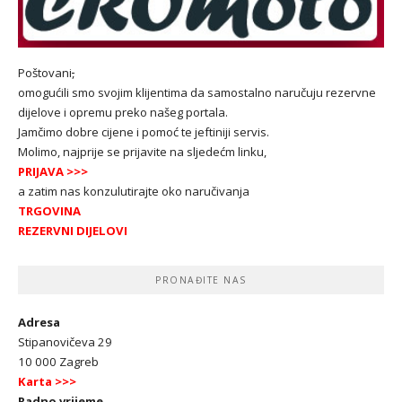
Poštovani
,
omogućili smo svojim klijentima da samostalno naručuju rezervne
dijelove i opremu preko našeg portala.
Jamčimo dobre cijene i pomoć te jeftiniji servis.
Molimo, najprije se prijavite na sljedećm linku,
PRIJAVA
>>>
a zatim nas konzulutirajte oko naručivanja
TRGOVINA
REZERVNI DIJELOVI
PRONAĐITE NAS
Adresa
Stipanovičeva 29
10 000 Zagreb
Karta >>>
Radno vrijeme