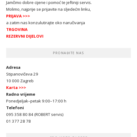
Jamčimo dobre cijene i pomoć te jeftiniji servis.
Molimo, najprije se prijavite na sljedećm linku,
PRIJAVA
>>>
a zatim nas konzulutirajte oko naručivanja
TRGOVINA
REZERVNI DIJELOVI
PRONAĐITE NAS
Adresa
Stipanovičeva 29
10 000 Zagreb
Karta >>>
Radno vrijeme
Ponedjeljak–petak 9:00–17:00 h
Telefoni
095 358 80 84 (ROBERT servis)
01 377 28 78