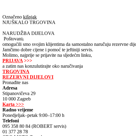
Označeno
kišnjak
NJUŠKALO TRGOVINA
NARUDŽBA DIJELOVA
Poštovani
,
omogućili smo svojim klijentima da samostalno naručuju rezervne dije
Jamčimo dobre cijene i pomoć te jeftiniji servis.
Molimo, najprije se prijavite na sljedećm linku,
PRIJAVA
>>>
a zatim nas konzulutirajte oko naručivanja
TRGOVINA
REZERVNI DIJELOVI
Pronađite nas
Adresa
Stipanovičeva 29
10 000 Zagreb
Karta >>>
Radno vrijeme
Ponedjeljak–petak 9:00–17:00 h
Telefoni
095 358 80 84 (ROBERT servis)
01 377 28 78