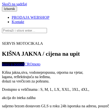
Skoči na sadržaj
Izbornik
PRODAJA WEBSHOP
Kontakt
SERVIS MOTOCIKALA
KIŠNA JAKNA / cijena na upit
novo u ponudi
CROmoto
Kišna jakna,siva, vodonepropusna, otporna na vjetar,
lagana, reflektirajuća na leđima,
dolazi sa vrečicom za pohranu.
Dostupno u veličinama : S, M, L, LX, XXL, 3XL, 4XL,
akcija do isteka zaliha
saljemo brzom dostavom GLS u roku 24h isporuka na adresu, pouzeč