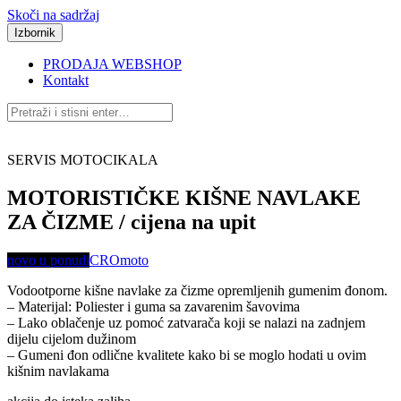
Skoči na sadržaj
Izbornik
PRODAJA WEBSHOP
Kontakt
SERVIS MOTOCIKALA
MOTORISTIČKE KIŠNE NAVLAKE
ZA ČIZME / cijena na upit
novo u ponudi
CROmoto
Vodootporne kišne navlake za čizme opremljenih gumenim đonom.
– Materijal: Poliester i guma sa zavarenim šavovima
– Lako oblačenje uz pomoć zatvarača koji se nalazi na zadnjem
dijelu cijelom dužinom
– Gumeni đon odlične kvalitete kako bi se moglo hodati u ovim
kišnim navlakama