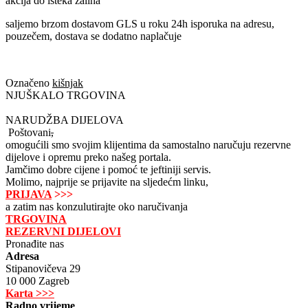
akcija do isteka zaliha
saljemo brzom dostavom GLS u roku 24h isporuka na adresu,
pouzečem, dostava se dodatno naplačuje
Označeno
kišnjak
NJUŠKALO TRGOVINA
NARUDŽBA DIJELOVA
Poštovani
,
omogućili smo svojim klijentima da samostalno naručuju rezervne
dijelove i opremu preko našeg portala.
Jamčimo dobre cijene i pomoć te jeftiniji servis.
Molimo, najprije se prijavite na sljedećm linku,
PRIJAVA
>>>
a zatim nas konzulutirajte oko naručivanja
TRGOVINA
REZERVNI DIJELOVI
Pronađite nas
Adresa
Stipanovičeva 29
10 000 Zagreb
Karta >>>
Radno vrijeme