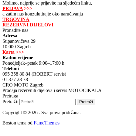
Molimo, najprije se prijavite na sljedećm linku,
PRIJAVA
>>>
a zatim nas konzulutirajte oko naručivanja
TRGOVINA
REZERVNI DIJELOVI
Pronađite nas
Adresa
Stipanovičeva 29
10 000 Zagreb
Karta >>>
Radno vrijeme
Ponedjeljak–petak 9:00–17:00 h
Telefoni
095 358 80 84 (ROBERT servis)
01 377 28 78
CRO MOTO Zagreb
Prodaja rezervnih dijelova i servis MOTOCIKALA
Pretraga
Pretraži:
Copyright © 2026 . Sva prava pridržana.
Boston tema od
FameThemes