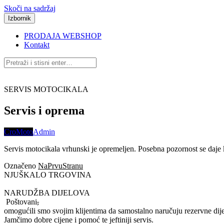
Skoči na sadržaj
Izbornik
PRODAJA WEBSHOP
Kontakt
SERVIS MOTOCIKALA
Servis i oprema
CroMoto
Admin
Servis motocikala vrhunski je opremeljen. Posebna pozornost se daje k
Označeno
NaPrvuStranu
NJUŠKALO TRGOVINA
NARUDŽBA DIJELOVA
Poštovani
,
omogućili smo svojim klijentima da samostalno naručuju rezervne dije
Jamčimo dobre cijene i pomoć te jeftiniji servis.