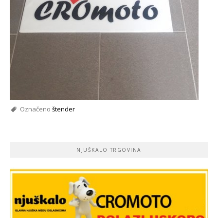
Označeno
štender
NJUŠKALO TRGOVINA