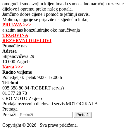
omogućili smo svojim klijentima da samostalno naručuju rezervne
dijelove i opremu preko našeg portala.
Jamčimo dobre cijene i pomoć te jeftiniji servis.
Molimo, najprije se prijavite na sljedećm linku,
PRIJAVA
>>>
a zatim nas konzulutirajte oko naručivanja
TRGOVINA
REZERVNI DIJELOVI
Pronađite nas
Adresa
Stipanovičeva 29
10 000 Zagreb
Karta >>>
Radno vrijeme
Ponedjeljak–petak 9:00–17:00 h
Telefoni
095 358 80 84 (ROBERT servis)
01 377 28 78
CRO MOTO Zagreb
Prodaja rezervnih dijelova i servis MOTOCIKALA
Pretraga
Pretraži:
Copyright © 2026 . Sva prava pridržana.