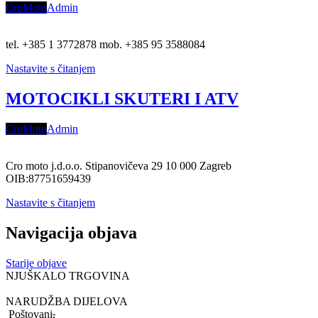
CroMoto
Admin
tel. +385 1 3772878 mob. +385 95 3588084
Nastavite s čitanjem
MOTOCIKLI SKUTERI I ATV
CroMoto
Admin
Cro moto j.d.o.o. Stipanovičeva 29 10 000 Zagreb
OIB:87751659439
Nastavite s čitanjem
Navigacija objava
Starije objave
NJUŠKALO TRGOVINA
NARUDŽBA DIJELOVA
Poštovani
,