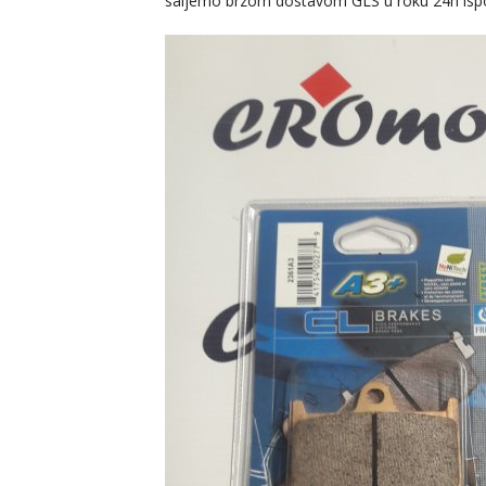
saljemo brzom dostavom GLS u roku 24h isp