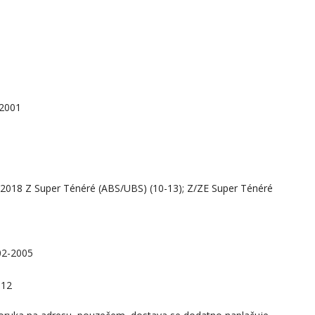
2001
018 Z Super Ténéré (ABS/UBS) (10-13); Z/ZE Super Ténéré
02-2005
012