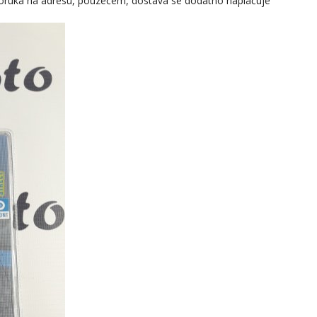
oruka na adresu, pouzečem, dostava se dodatno naplačuje