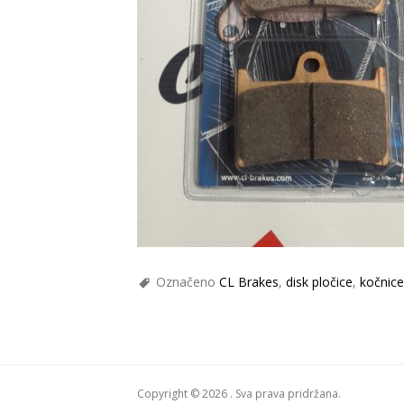
Označeno
CL Brakes
,
disk pločice
,
kočnice
Copyright © 2026 . Sva prava pridržana.