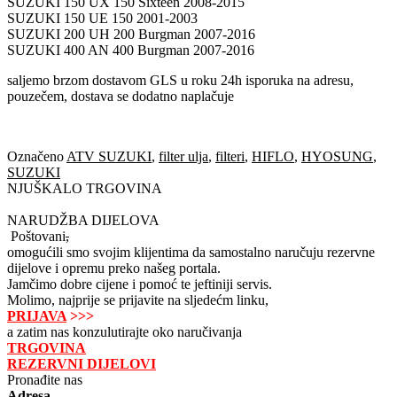
SUZUKI 150 UX 150 Sixteen 2008-2015
SUZUKI 150 UE 150 2001-2003
SUZUKI 200 UH 200 Burgman 2007-2016
SUZUKI 400 AN 400 Burgman 2007-2016
saljemo brzom dostavom GLS u roku 24h isporuka na adresu,
pouzečem, dostava se dodatno naplačuje
Označeno
ATV SUZUKI
,
filter ulja
,
filteri
,
HIFLO
,
HYOSUNG
,
SUZUKI
NJUŠKALO TRGOVINA
NARUDŽBA DIJELOVA
Poštovani
,
omogućili smo svojim klijentima da samostalno naručuju rezervne
dijelove i opremu preko našeg portala.
Jamčimo dobre cijene i pomoć te jeftiniji servis.
Molimo, najprije se prijavite na sljedećm linku,
PRIJAVA
>>>
a zatim nas konzulutirajte oko naručivanja
TRGOVINA
REZERVNI DIJELOVI
Pronađite nas
Adresa