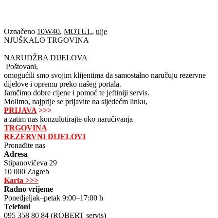
Označeno
10W40
,
MOTUL
,
ulje
NJUŠKALO TRGOVINA
NARUDŽBA DIJELOVA
Poštovani
,
omogućili smo svojim klijentima da samostalno naručuju rezervne
dijelove i opremu preko našeg portala.
Jamčimo dobre cijene i pomoć te jeftiniji servis.
Molimo, najprije se prijavite na sljedećm linku,
PRIJAVA
>>>
a zatim nas konzulutirajte oko naručivanja
TRGOVINA
REZERVNI DIJELOVI
Pronađite nas
Adresa
Stipanovičeva 29
10 000 Zagreb
Karta >>>
Radno vrijeme
Ponedjeljak–petak 9:00–17:00 h
Telefoni
095 358 80 84 (ROBERT servis)