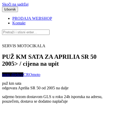
Skoči na sadržaj
Izbornik
PRODAJA WEBSHOP
Kontakt
SERVIS MOTOCIKALA
PUŽ KM SATA ZA APRILIA SR 50
2005> / cijena na upit
moto dijelovi
CROmoto
puž km sata
odgovara Aprilia SR 50 od 2005 na dalje
saljemo brzom dostavom GLS u roku 24h isporuka na adresu,
pouzečem, dostava se dodatno naplačuje