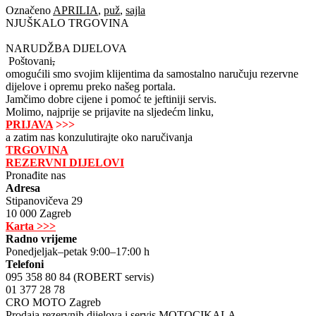
Označeno
APRILIA
,
puž
,
sajla
NJUŠKALO TRGOVINA
NARUDŽBA DIJELOVA
Poštovani
,
omogućili smo svojim klijentima da samostalno naručuju rezervne
dijelove i opremu preko našeg portala.
Jamčimo dobre cijene i pomoć te jeftiniji servis.
Molimo, najprije se prijavite na sljedećm linku,
PRIJAVA
>>>
a zatim nas konzulutirajte oko naručivanja
TRGOVINA
REZERVNI DIJELOVI
Pronađite nas
Adresa
Stipanovičeva 29
10 000 Zagreb
Karta >>>
Radno vrijeme
Ponedjeljak–petak 9:00–17:00 h
Telefoni
095 358 80 84 (ROBERT servis)
01 377 28 78
CRO MOTO Zagreb
Prodaja rezervnih dijelova i servis MOTOCIKALA